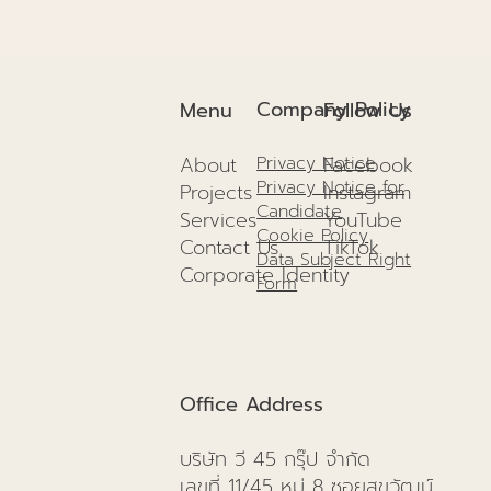
Company Policy
Menu
Follow Us
About
Facebook
Privacy Notice
Privacy Notice for
Projects
I
nstagram
Candidate
Services
YouTube
Cookie Policy
Contact Us
TikTok
Data Subject Right
Corporate Identity
Form
Office Address
บริษัท วี 45 กรุ๊ป จำกัด
เลขที่ 11/45 หมู่ 8 ซอยสุขวัฒน์