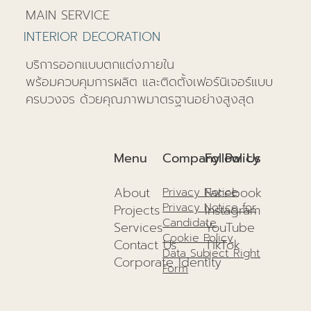
MAIN SERVICE
INTERIOR DECORATION
บริการออกแบบตกแต่งภายใน
พร้อมควบคุมการผลิต และติดตั้งเฟอร์นิเจอร์แบบ
ครบวงจร ด้วยคุณภาพมาตรฐานอย่างสูงสุด
Company Policy
Menu
Follow Us
About
Facebook
Privacy Notice
Privacy Notice for
Projects
I
nstagram
Candidate
Services
YouTube
Cookie Policy
Contact Us
TikTok
Data Subject Right
Corporate Identity
Form