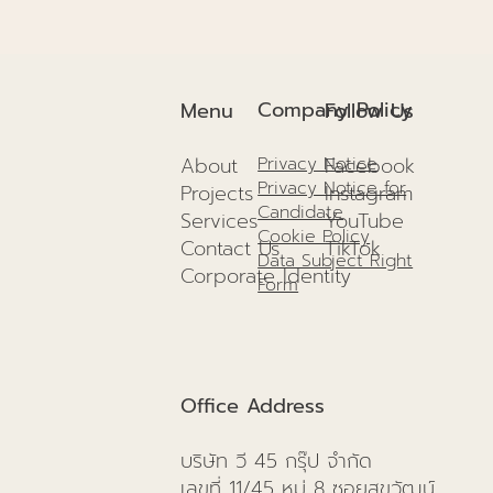
Company Policy
Menu
Follow Us
About
Facebook
Privacy Notice
Privacy Notice for
Projects
I
nstagram
Candidate
Services
YouTube
Cookie Policy
Contact Us
TikTok
Data Subject Right
Corporate Identity
Form
Office Address
บริษัท วี 45 กรุ๊ป จำกัด
เลขที่ 11/45 หมู่ 8 ซอยสุขวัฒน์