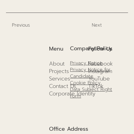
Previous
Next
Company Policy
Menu
Follow Us
About
Facebook
Privacy Notice
Privacy Notice for
Projects
I
nstagram
Candidate
Services
YouTube
Cookie Policy
Contact Us
TikTok
Data Subject Right
Corporate Identity
Form
Office Address