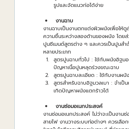
รูปและจัดแนวก่อได้ง่าย
 งานฉาบ
งานฉาบเป็นงานตกแต่งผิวผนังเพื่อให้ดูเรี
ความชื้นระหว่างสองด้านของผนัง โดยส่ว
ปูนซีเมนต์สูตรต่าง ๆ และควรเป็นปูนสำเร
หลายประเภท
สูตรปูนฉาบทั่วไป : ใช้กับผนังอิฐ
ปัญหาเนื้อปูนหลุดร่วงขณะฉาบ
สูตรปูนฉาบละเอียด : ใช้กับงานผนั
สูตรสำหรับฉาบอิฐมวลเบา : จำเป็นต
เกิดปัญหาผนังแตกร้าวได้
งานซ่อมอเนกประสงค์
งานซ่อมอเนกประสงค์ ไม่ว่าจะเป็นงานซ่
สายไฟ งานวางระบบท่อต่างๆ ควรเลือกปู