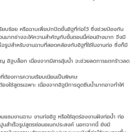
ยบร้อย หรือฉาบเพื่อปกปิดชั้นอิฐที่ก่อไว้ ซึ่งช่วยป้องกัน
นมากช่างจะให้ความสำคัญกับขั้นตอนนี้ค่อนข้างมาก จึงมี
็จรูปสำหรับงานฉาบที่สอดคล้องกับอิฐที่ใช้ในงานก่อ ซึ่งก็มี
มอญ อิฐบล็อก เนื่องจากมีสารอุ้มน้ำ จะช่วยลดการแตกร้าวลด
งที่ต้องการความเรียบเนียนเป็นพิเศษ
้องใช้สูตรเฉพาะ เนื่องจากอิฐมีการดูดซึมน้ำมากอาจทำให้
อมแซมงานฉาบ งานก่ออิฐ หรือใช้อุดร่องงานฝังท่อน้ำ ท่อ
นสำเร็จรูปสูตรซ่อมอเนกประสงค์ นอกจากนี้ ยังมี 