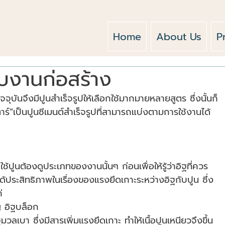
Home
About Us
P
ับงานก่อสร้าง
จจุบันจึงมีปูนสำเร็จรูปให้เลือกใช้มากมายหลายสูตร ซึ่งนั้นก็
ตาร์”เป็นปูนซีเมนต์สำเร็จรูปที่สามารถแบ่งตามการใช้งานได้
ูนต้องดูประเภทของงานนั้นๆ ก่อนเพื่อให้รู้ว่าอิฐที่ควร
ได้ประสิทธิภาพในเรื่องของแรงยึดเกาะระหว่างอิฐกับปูน ซึ่ง
่
ญ อิฐบล็อก
วลเบา ซึ่งมีสารเพิ่มแรงยึดเกาะ ทำให้เนื้อปูนเหนียวจึงขึ้น