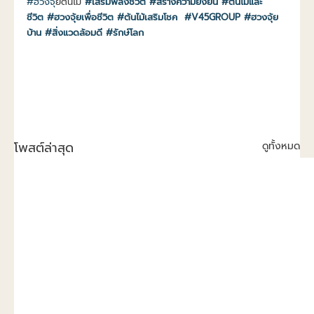
#ฮวงจ
ุ้ยต้นไม้
#เสริมพลังชีวิต
#สร้างความยั่งยืน
#ต้นไม้และ
ชีวิต
#ฮวงจุ้ยเพื่อชีวิต
#ต้นไม้เสริมโชค
#V45GROUP
#ฮวงจุ้ย
บ้าน
#สิ่งแวดล้อมดี
#รักษ์โลก
โพสต์ล่าสุด
ดูทั้งหมด