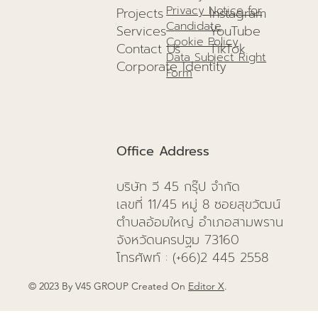
Privacy Notice for
Projects
I
nstagram
Candidate
Services
YouTube
Cookie Policy
Contact Us
TikTok
Data Subject Right
Corporate Identity
Form
Office Address
บริษัท วี 45 กรุ๊ป จำกัด
เลขที่ 11/45 หมู่ 8 ซอยสุขวัฒน์
ตำบลอ้อมใหญ่ อำเภอสามพราน
จังหวัดนครปฐม 73160
โทรศัพท์
: (+66)
2 445 2558
© 2023 By V45 GROUP Created On
Editor X
.