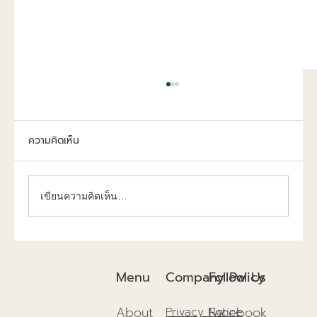
ความคิดเห็น
เขียนความคิดเห็น…
การก่อสร้างยั่งยืนปี 2025แนวทางเพื่อสิ่ง
แวดล้อม และอนาคตที่ดีกว่าเดิม!
Company Policy
Menu
Follow Us
About
Facebook
Privacy Notice