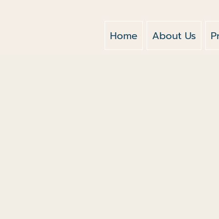
Home
About Us
P