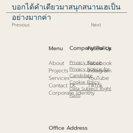
บอกได้คำเดียวมาสนุกสนานเฮเป็น
อย่างมากค่า
Previous
Next
Company Policy
Menu
Follow Us
About
Facebook
Privacy Notice
Privacy Notice for
Projects
I
nstagram
Candidate
Services
YouTube
Cookie Policy
Contact Us
TikTok
Data Subject Right
Corporate Identity
Form
Office Address