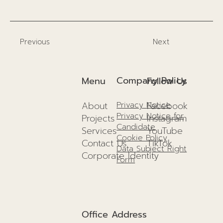
Previous
Next
Company Policy
Menu
Follow Us
About
Facebook
Privacy Notice
Privacy Notice for
Projects
I
nstagram
Candidate
Services
YouTube
Cookie Policy
Contact Us
TikTok
Data Subject Right
Corporate Identity
Form
Office Address