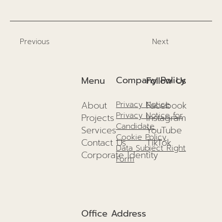
Previous
Next
Company Policy
Menu
Follow Us
About
Facebook
Privacy Notice
Privacy Notice for
Projects
I
nstagram
Candidate
Services
YouTube
Cookie Policy
Contact Us
TikTok
Data Subject Right
Corporate Identity
Form
Office Address