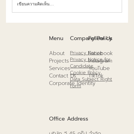
เขียนความคิดเห็น…
การก่อสร้างยั่งยืนปี 2025แนวทางเพื่อสิ่ง
แวดล้อม และอนาคตที่ดีกว่าเดิม!
Company Policy
Menu
Follow Us
About
Facebook
Privacy Notice
Privacy Notice for
Projects
I
nstagram
Candidate
Services
YouTube
Cookie Policy
Contact Us
TikTok
Data Subject Right
Corporate Identity
Form
Office Address
บริษัท วี 45 กรุ๊ป จำกัด