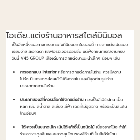
ไอเดีย..แต่งร้านอาหารสไตล์มินิมอล
เป็นอีกหนึ่งแนวทางการตกแต่งที่นิยมมากในตอนนี้ การตกแต่งเน้นแบบ
เรียบง่าย สะอาดตา ใช้เฟอร์นิเจอร์น้อยชิ้น แต่ฟังก์ชั่นการใช้งานครบ 
วันนี้ V45 GROUP มีไอเดียการตกแต่งมาแนะนำเล็กๆ น้อยๆ เช่น
การออกแบบ Interior
 หรือการตกแต่งภายในร้าน ควรมีความ
โปร่ง มีแสงแดดส่องเข้าไปถึงภายใน และมีจุดถ่ายรูปถ่าย
บรรยากาศภายในร้าน
ประเภทของสีที่ควรเลือกใช้ตกแต่งร้าน 
ควรเป็นสีเอิร์ธโทน เป็น
หลัก เช่น สีน้ำตาล สีเขียว สีฟ้า เฉดที่ไม่ฉูดฉาด หรือจะเป็นสีโมโน
โทนอ่อนๆ
โต๊ะควรเป็นขนาดเล็ก เน้นโต๊ะเก้าอี้เป็นชนิดไม้
 เนื่องจากไม้จะทำให้
ร้านอาหารดูคลีนและสะอาดคุมโทนของสีร้านที่เป็นสีเอิร์ธโทน 