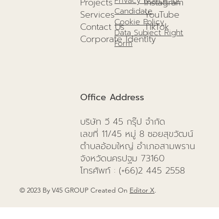
Privacy Notice for
Projects
I
nstagram
Candidate
Services
YouTube
Cookie Policy
Contact Us
TikTok
Data Subject Right
Corporate Identity
Form
Office Address
บริษัท วี 45 กรุ๊ป จำกัด
เลขที่ 11/45 หมู่ 8 ซอยสุขวัฒน์
ตำบลอ้อมใหญ่ อำเภอสามพราน
จังหวัดนครปฐม 73160
โทรศัพท์
: (+66)
2 445 2558
© 2023 By V45 GROUP Created On
Editor X
.