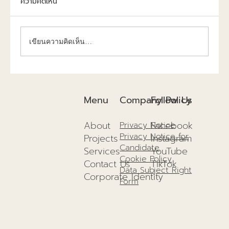
ความคิดเห็น
เขียนความคิดเห็น…
การก่อสร้างยั่งยืนปี 2025แนวทางเพื่อสิ่ง
แวดล้อม และอนาคตที่ดีกว่าเดิม!
Company Policy
Menu
Follow Us
About
Facebook
Privacy Notice
Privacy Notice for
Projects
I
nstagram
Candidate
Services
YouTube
Cookie Policy
Contact Us
TikTok
Data Subject Right
Corporate Identity
Form