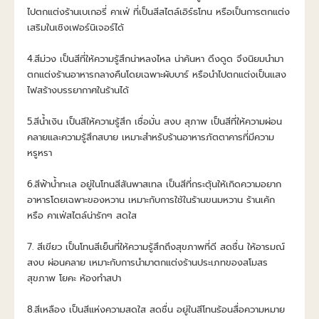
ไปตกแต่งร้านเบเกอรี่ คาเฟ่ ที่เป็นสีสไตล์เอิร์ธโทน หรือเป็นการตกแต่ง
เสริมในเชิงเฟอร์นิเจอร์ได้
4.สีม่วง เป็นสีที่ให้ความรู้สึกน่าหลงไหล น่าค้นหา ดึงดูด จึงนิยมนำมา
ตกแต่งร้านอาหารกลางคืนโดยเฉพาะผับบาร์ หรือนำไปตกแต่งเป็นแสง
ไฟสร้างบรรยากาศในร้านได้
5.สีน้ำเงิน เป็นสีให้ความรู้สึก เชื่อมั่น สงบ สุภาพ เป็นสีที่ให้ความผ่อน
คลายและความรู้สึกสบาย เหมาะสำหรับร้านอาหารภัตตาคารที่มีความ
หรูหรา
6.สีฟ้าน้ำทะเล อยู่ในโทนสีสันพาสเทล เป็นสีที่กระตุ้นให้เกิดความอยาก
อาหารโดยเฉพาะของหวาน เหมาะกับการใช้ในร้านขนมหวาน ร้านเค้ก 
หรือ คาเฟ่สไตล์น่ารักๆ สดใส
7. สีเขียว เป็นโทนสีเย็นที่ให้ความรู้สึกถึงสุขภาพที่ดี สดชื่น ให้อารมณ์
สงบ ผ่อนคลาย เหมาะกับการนำมาตกแต่งร้านประเภทของสโมสร
สุขภาพ โยคะ ห้องทำสปา
8.สีเหลือง เป็นสีแห่งความสดใส สดชื่น อยู่ในสีโทนร้อนสื่อความหมาย 