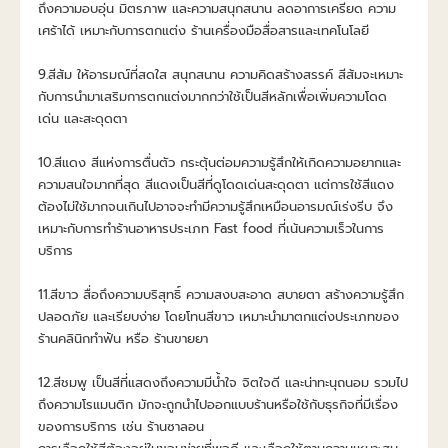
ถึงความอบอุ่น มิตรภาพ และความสนุกสนาน ลดอาการเครียด ความ
เศร้าได้ เหมาะกับการตกแต่ง ร้านเครื่องมือสื่อสารและเทคโนโลยี
9.สีส้ม ให้อารมณ์ที่สดใส สนุกสนาน ความคิดสร้างสรรค์ สีส้มจะเหมาะ
กับการนำมาเสริมการตกแต่งมากกว่าใช้เป็นสีหลักเพื่อเพิ่มความโดด
เด่น และสะดุดตา
10.สีแดง สีแห่งการตื่นตัว กระตุ้นต่อมความรู้สึกให้เกิดความอยากและ
ความสนใจมากที่สุด สีแดงเป็นสีที่ดูโดดเด่นสะดุดตา แต่การใช้สีแดง
ต้องไม่ใช้มากจนเกินไปอาจจะทำมีความรู้สึกเหมือนอารมณ์เร่งรีบ จึง
เหมาะกับการทำร้านอาหารประเภท Fast food ที่เน้นความเร็วในการ
บริการ
11.สีขาว สื่อถึงความบริสุทธิ์ ความสงบสะอาด สบายตา สร้างความรู้สึก
ปลอดภัย และเรียบง่าย โดยโทนสีขาว เหมาะนำมาตกแต่งประเภทของ
ร้านคลินิกทำฟัน หรือ ร้านขายยา
12.สีชมพู เป็นสีที่แสดงถึงความมีน้ำใจ จิตใจดี และน่าทะนุถนอม รวมไป
ถึงความโรแมนติก มักจะถูกนำไปออกแบบร้านหรือใช้กับธุรกิจที่มีเรื่อง
ของการบริการ เช่น ร้านซาลอน