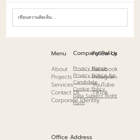
เขียนความคิดเห็น…
การก่อสร้างยั่งยืนปี 2025แนวทางเพื่อสิ่ง
แวดล้อม และอนาคตที่ดีกว่าเดิม!
Company Policy
Menu
Follow Us
About
Facebook
Privacy Notice
Privacy Notice for
Projects
I
nstagram
Candidate
Services
YouTube
Cookie Policy
Contact Us
TikTok
Data Subject Right
Corporate Identity
Form
Office Address