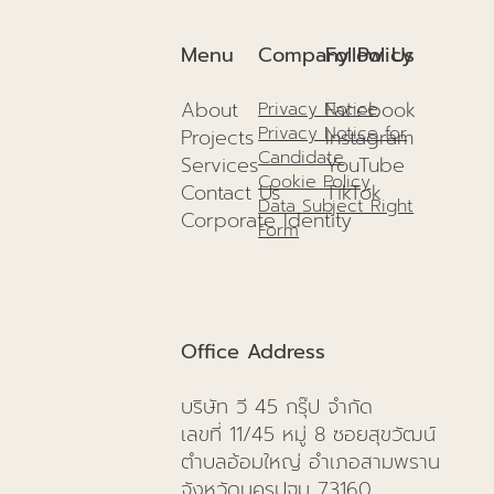
การก่อสร้างยั่งยืนปี 2025แนวทางเพื่อสิ่ง
แวดล้อม และอนาคตที่ดีกว่าเดิม!
Company Policy
Menu
Follow Us
About
Facebook
Privacy Notice
Privacy Notice for
Projects
I
nstagram
Candidate
Services
YouTube
Cookie Policy
Contact Us
TikTok
Data Subject Right
Corporate Identity
Form
Office Address
บริษัท วี 45 กรุ๊ป จำกัด
เลขที่ 11/45 หมู่ 8 ซอยสุขวัฒน์
ตำบลอ้อมใหญ่ อำเภอสามพราน
จังหวัดนครปฐม 73160