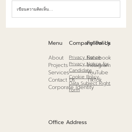
เขียนความคิดเห็น…
การก่อสร้างยั่งยืนปี 2025แนวทางเพื่อสิ่ง
แวดล้อม และอนาคตที่ดีกว่าเดิม!
Company Policy
Menu
Follow Us
About
Facebook
Privacy Notice
Privacy Notice for
Projects
I
nstagram
Candidate
Services
YouTube
Cookie Policy
Contact Us
TikTok
Data Subject Right
Corporate Identity
Form
Office Address