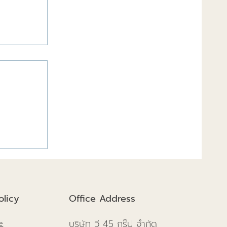
งสำเร็จดี
licy
Office Address
บริษัท วี 45 กรุ๊ป จำกัด
e