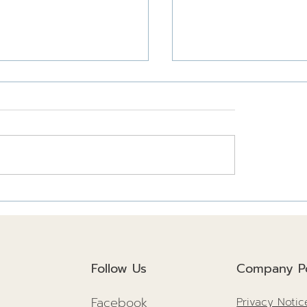
สร้างยั่งยืนปี
3 เรื่องควรรู้ โครงสร้า
นวทางเพื่อสิ่งแวดล้อม
ต่อการก่อสร้างยังไง!!
คตที่ดีกว่าเดิม!
Follow Us
Company Po
Facebook
Privacy Notic