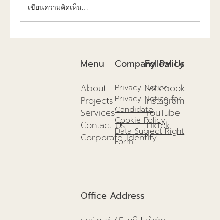
เขียนความคิดเห็น…
3 เรื่องควรรู้ โครงสร้างสำเร็จดีต่อการ
ก่อสร้างยังไง!!
Company Policy
Menu
Follow Us
About
Facebook
Privacy Notice
Privacy Notice for
Projects
I
nstagram
Candidate
Services
YouTube
Cookie Policy
Contact Us
TikTok
Data Subject Right
Corporate Identity
Form
Office Address